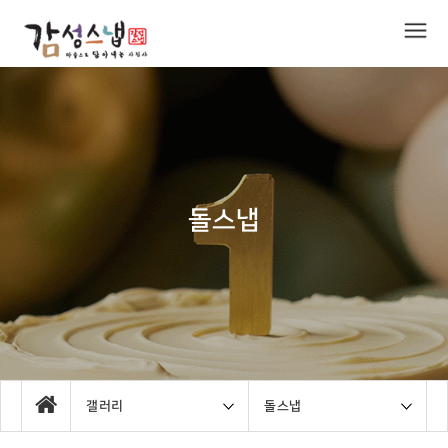
돌스냅
갤러리
돌스냅