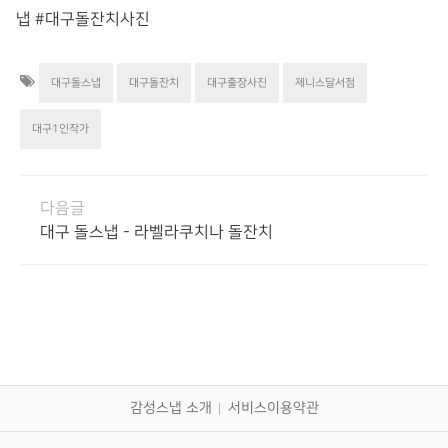
냅 #대구돌잔치사진
대구돌스냅
대구돌잔치
대구출장사진
제니스달서점
대구1인작가
다음글
대구 돌스냅 - 라벨라쿠치나 돌잔치
감성스냅 소개
서비스이용약관