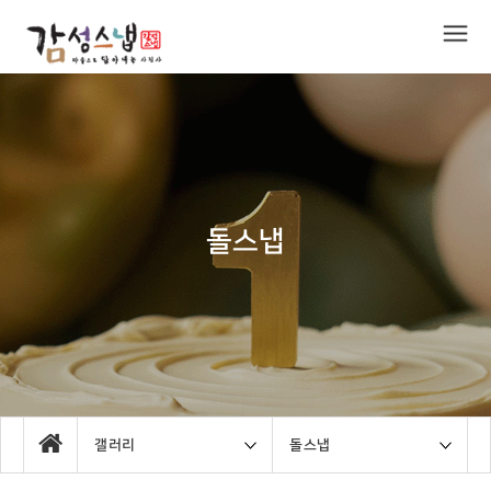
돌스냅
갤러리
돌스냅