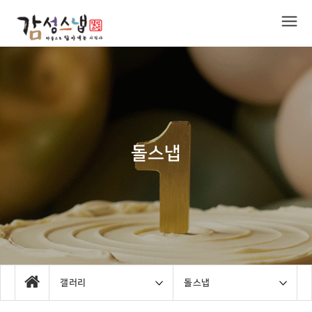
돌스냅
갤러리
돌스냅