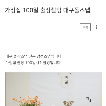
가정집 100일 출장촬영 대구돌스냅
게시판 리스트 옵션
목록
대구 출장스냅 전문 감성스냅입니다.
가정집 출장 100일사진촬영입니다.