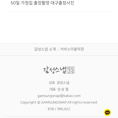
50일 가정집 출장촬영 대구출장사진
감성스냅 소개
서비스이용약관
상호: 감성스냅
대표: 강 승 열
gamsungsnap@kakao.com
Copyright © GAMSUNGSNAP All rights reserved.
838 / 386,922