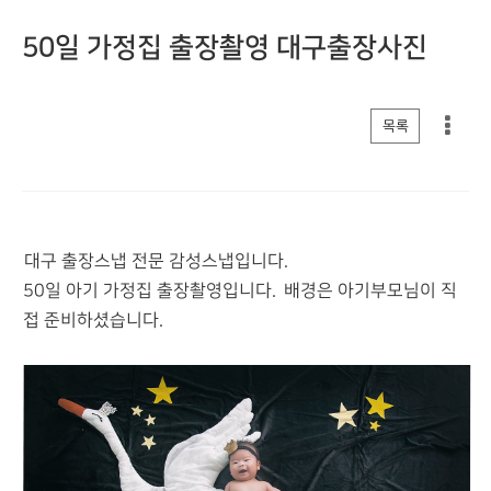
50일 가정집 출장촬영 대구출장사진
게시판 리스트 옵션
목록
대구 출장스냅 전문 감성스냅입니다.
50일 아기 가정집 출장촬영입니다. 배경은 아기부모님이 직
접 준비하셨습니다.