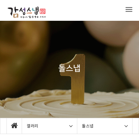
돌스냅
갤러리
돌스냅