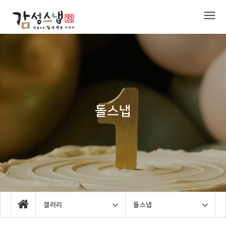
돌스냅
갤러리
돌스냅