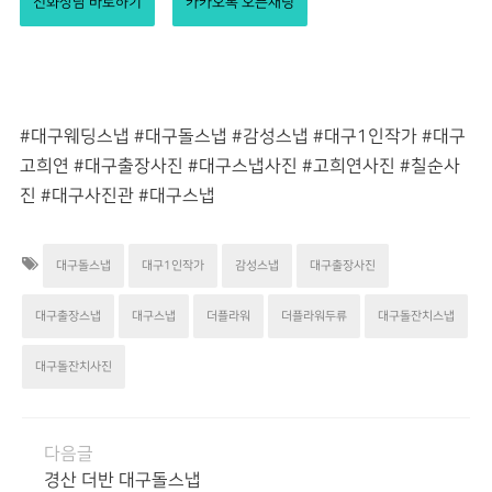
전화상담 바로하기
카카오톡 오픈채팅
#대구웨딩스냅 #대구돌스냅 #감성스냅 #대구1인작가 #대구
고희연 #대구출장사진 #대구스냅사진 #고희연사진 #칠순사
진 #대구사진관 #대구스냅
대구돌스냅
대구1인작가
감성스냅
대구출장사진
대구출장스냅
대구스냅
더플라워
더플라워두류
대구돌잔치스냅
대구돌잔치사진
다음글
경산 더반 대구돌스냅