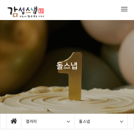
돌스냅
갤러리
돌스냅