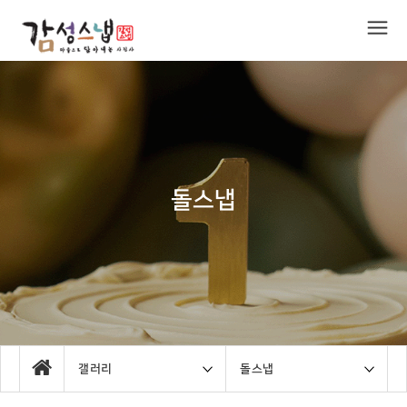
돌스냅
갤러리
돌스냅