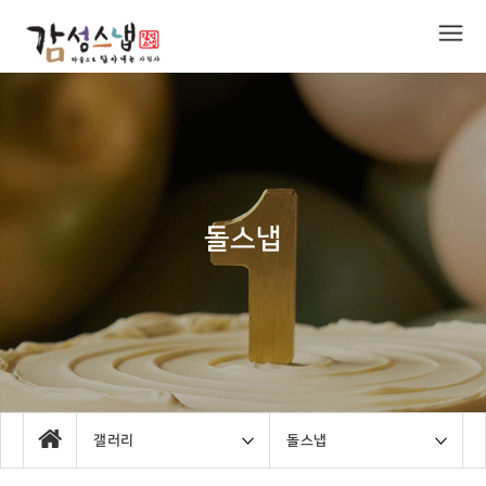
돌스냅
갤러리
돌스냅