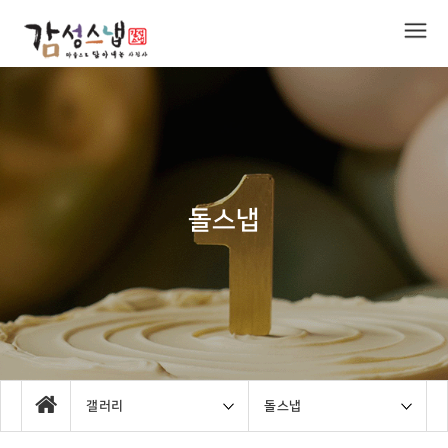
돌스냅
갤러리
돌스냅