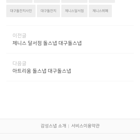
대구돌잔치사진
대구돌잔치
제니스달서점
제니스뷔폐
이전글
제니스 달서점 돌스냅 대구돌스냅
다음글
아트리움 돌스냅 대구돌스냅
감성스냅 소개
서비스이용약관