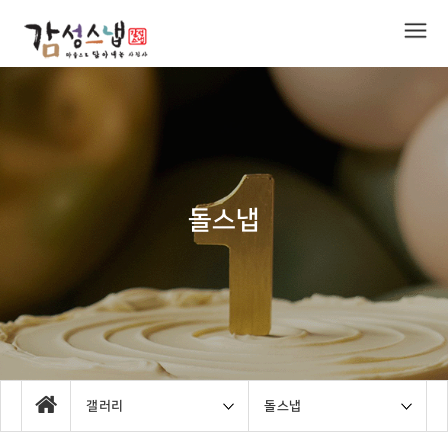
돌스냅
갤러리
돌스냅