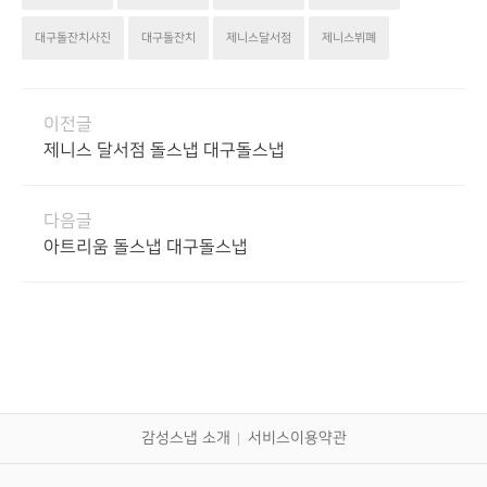
대구돌잔치사진
대구돌잔치
제니스달서점
제니스뷔폐
이전글
제니스 달서점 돌스냅 대구돌스냅
다음글
아트리움 돌스냅 대구돌스냅
감성스냅 소개
서비스이용약관