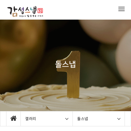
돌스냅
갤러리
돌스냅