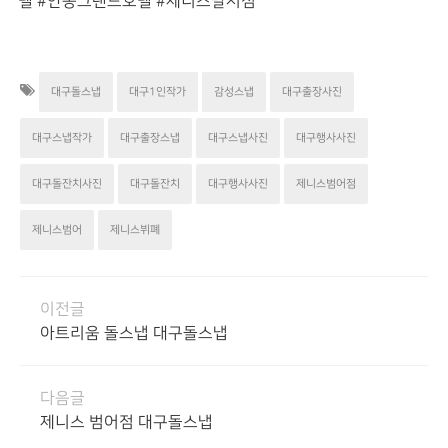
텔
#안동그랜드호텔
#제니스달서점
대구돌스냅
대구1인작가
감성스냅
대구출장사진
대구스냅작가
대구출장스냅
대구스냅사진
대구행사사진
대구돌잔치사진
대구돌잔치
대구행사사진
제니스범어점
제니스범어
제니스뷔폐
이전글
아트리움 돌스냅 대구돌스냅
다음글
제니스 범어점 대구돌스냅