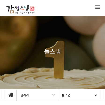
돌스냅
갤러리
돌스냅