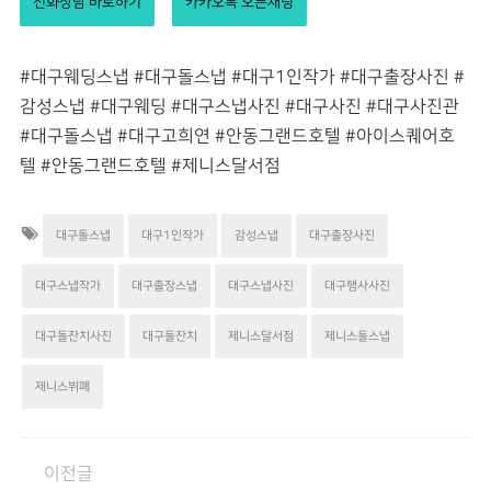
전화상담 바로하기
카카오톡 오픈채팅
#대구웨딩스냅 #대구돌스냅 #대구1인작가 #대구출장사진 #
감성스냅 #대구웨딩 #대구스냅사진 #대구사진 #대구사진관
#대구돌스냅 #대구고희연 #안동그랜드호텔
#아이스퀘어호
텔
#안동그랜드호텔
#제니스달서점
대구돌스냅
대구1인작가
감성스냅
대구출장사진
대구스냅작가
대구출장스냅
대구스냅사진
대구행사사진
대구돌잔치사진
대구돌잔치
제니스달서점
제니스돌스냅
제니스뷔폐
이전글