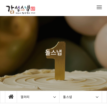
돌스냅
갤러리
돌스냅