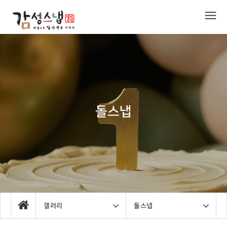
돌스냅
갤러리
돌스냅