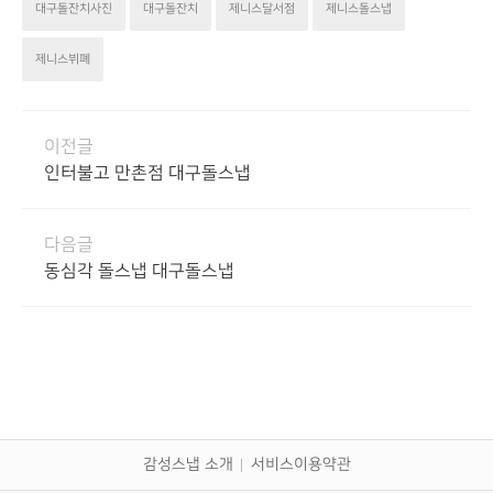
대구돌잔치사진
대구돌잔치
제니스달서점
제니스돌스냅
제니스뷔폐
이전글
인터불고 만촌점 대구돌스냅
다음글
동심각 돌스냅 대구돌스냅
감성스냅 소개
서비스이용약관