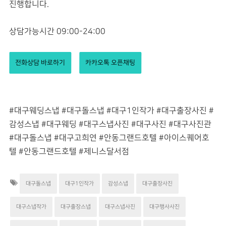
진행합니다.
상담가능시간 09:00-24:00
전화상담 바로하기
카카오톡 오픈채팅
#대구웨딩스냅 #대구돌스냅 #대구1인작가 #대구출장사진 #
감성스냅 #대구웨딩 #대구스냅사진 #대구사진 #대구사진관
#대구돌스냅 #대구고희연 #안동그랜드호텔
#아이스퀘어호
텔
#안동그랜드호텔
#제니스달서점
대구돌스냅
대구1인작가
감성스냅
대구출장사진
대구스냅작가
대구출장스냅
대구스냅사진
대구행사사진