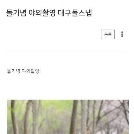
돌기념 야외촬영 대구돌스냅
게시판 리스트 옵션
목록
돌기념 야외촬영