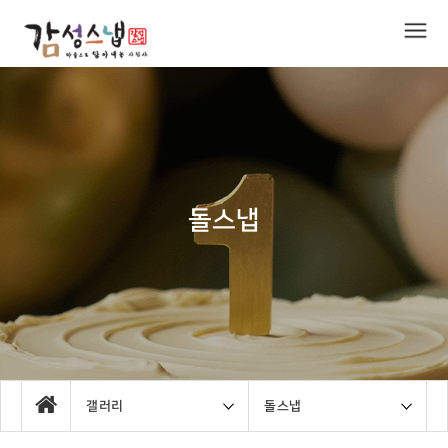
돌스냅
갤러리
돌스냅