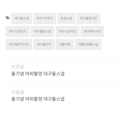
대구돌스냅
대구1인작가
감성스냅
대구출장사진
대구스냅작가
대구출장스냅
대구스냅사진
대구행사사진
대구돌잔치사진
대구돌잔치
더플라워
더플라워돌스냅
이전글
돌기념 야외촬영 대구돌스냅
다음글
돌기념 야외촬영 대구돌스냅