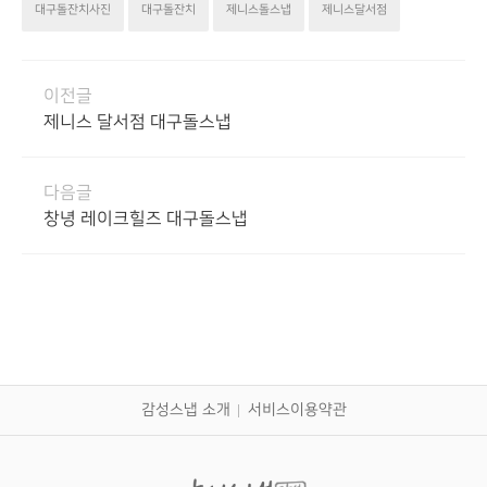
대구돌잔치사진
대구돌잔치
제니스돌스냅
제니스달서점
이전글
제니스 달서점 대구돌스냅
다음글
창녕 레이크힐즈 대구돌스냅
감성스냅 소개
서비스이용약관