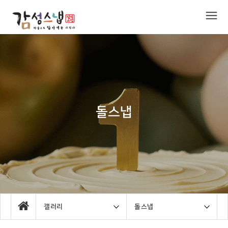
돌스냅
갤러리
돌스냅