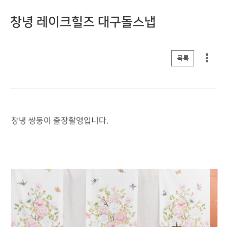
창녕 레이크힐즈 대구돌스냅
게시판 리스트 옵션
목록
창녕 쌍둥이 출장촬영입니다.