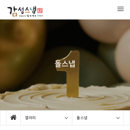
돌스냅
갤러리
돌스냅