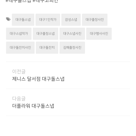
#대구돌스냅 #대구고희연
대구돌스냅
대구1인작가
감성스냅
대구출장사진
대구스냅작가
대구출장스냅
대구스냅사진
대구행사사진
대구돌잔치사진
대구돌잔치
김해출장사진
이전글
제니스 달서점 대구돌스냅
다음글
더플라워 대구돌스냅