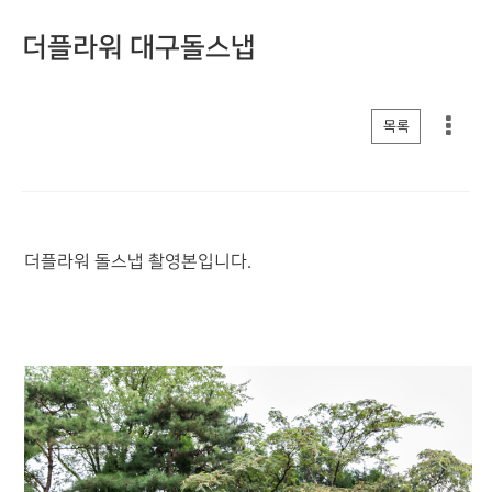
더플라워 대구돌스냅
게시판 리스트 옵션
목록
더플라워 돌스냅 촬영본입니다.