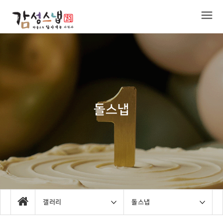
돌스냅
갤러리
돌스냅