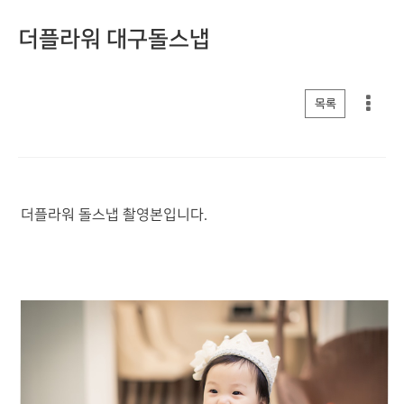
더플라워 대구돌스냅
게시판 리스트 옵션
목록
더플라워 돌스냅 촬영본입니다.