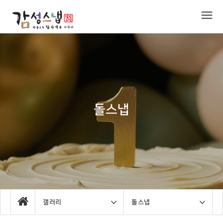
돌스냅
갤러리
돌스냅