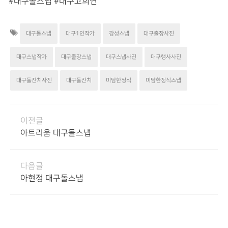
#대구돌스냅 #대구고희연
대구돌스냅
대구1인작가
감성스냅
대구출장사진
대구스냅작가
대구출장스냅
대구스냅사진
대구행사사진
대구돌잔치사진
대구돌잔치
미담한정식
미담한정식스냅
이전글
아트리움 대구돌스냅
다음글
아현정 대구돌스냅