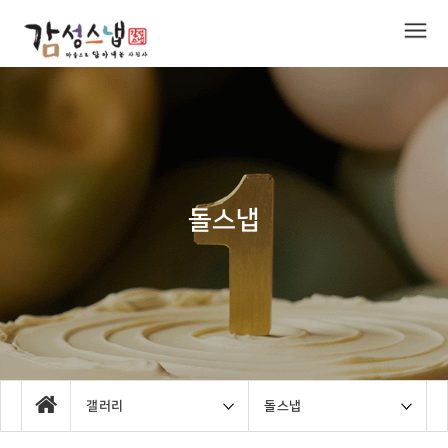
돌스냅
갤러리
돌스냅