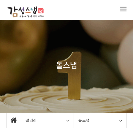
돌스냅
갤러리
돌스냅