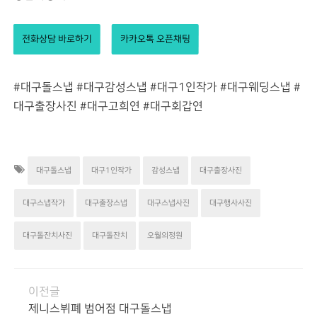
전화상담 바로하기
카카오톡 오픈채팅
#대구돌스냅 #대구감성스냅 #대구1인작가 #대구웨딩스냅 #
대구출장사진 #대구고희연 #대구회갑연
대구돌스냅
대구1인작가
감성스냅
대구출장사진
대구스냅작가
대구출장스냅
대구스냅사진
대구행사사진
대구돌잔치사진
대구돌잔치
오월의정원
이전글
제니스뷔폐 범어점 대구돌스냅