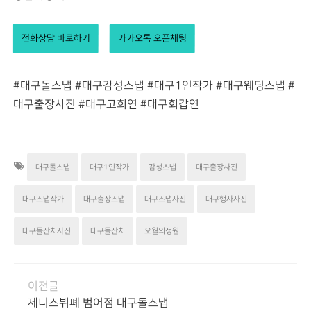
전화상담 바로하기
카카오톡 오픈채팅
#대구돌스냅 #대구감성스냅 #대구1인작가 #대구웨딩스냅 #
대구출장사진 #대구고희연 #대구회갑연
대구돌스냅
대구1인작가
감성스냅
대구출장사진
대구스냅작가
대구출장스냅
대구스냅사진
대구행사사진
대구돌잔치사진
대구돌잔치
오월의정원
이전글
제니스뷔폐 범어점 대구돌스냅