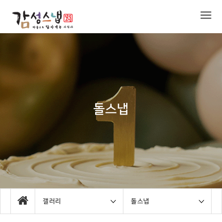
돌스냅
갤러리
돌스냅