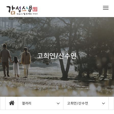
고희연/산수연
갤러리
고희연/산수연