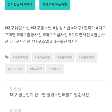
전화상담 바로하기
카카오톡 오픈채팅
#대구웨딩스냅 #대구돌스냅 #감성스냅 #대구1인작가 #대구
고희연 #대구출장사진 #대구스냅사진 #고희연사진 #칠순사
진 #대구사진관 #대구스냅 #대구돌잔치사진
거창가족사진
의동마을사진
대구출장사진
거창출장사진
대구1인작가
거창고희연
거창팔순연
이전글
대구 팔순잔치 산수연 촬영 - 인터불고 팔순사진
다음글