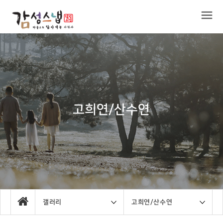
고희연/산수연
갤러리
고희연/산수연