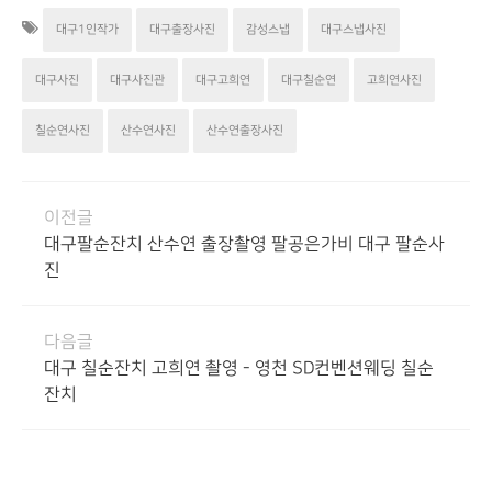
대구1인작가
대구출장사진
감성스냅
대구스냅사진
대구사진
대구사진관
대구고희연
대구칠순연
고희연사진
칠순연사진
산수연사진
산수연출장사진
이전글
대구팔순잔치 산수연 출장촬영 팔공은가비 대구 팔순사
진
다음글
대구 칠순잔치 고희연 촬영 - 영천 SD컨벤션웨딩 칠순
잔치