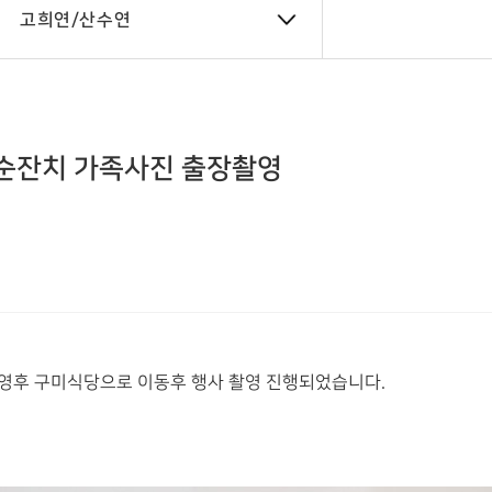
고희연/산수연
칠순잔치 가족사진 출장촬영
영후 구미식당으로 이동후 행사 촬영 진행되었습니다.