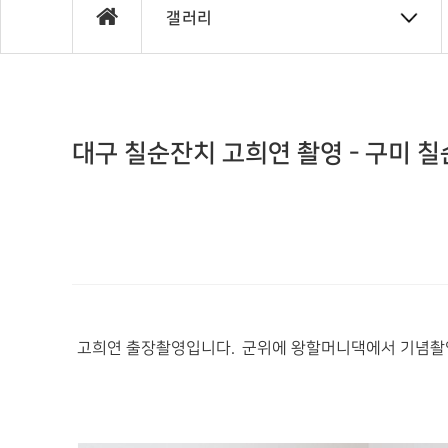
갤러리
대구 칠순잔치 고희연 촬영 - 구미 
고희연 출장촬영입니다. 군위에 왕할머니댁에서 기념촬