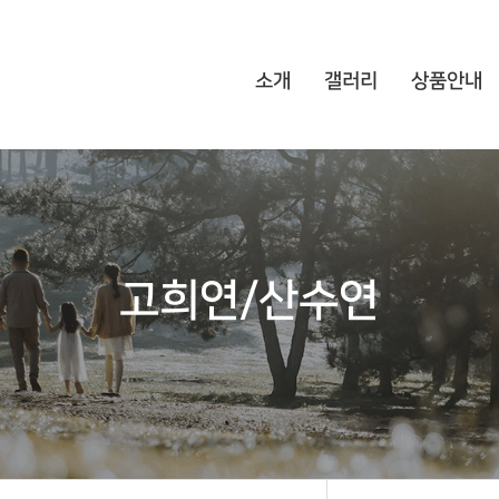
소개
갤러리
상품안내
고희연/산수연