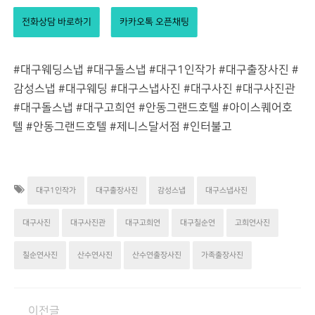
전화상담 바로하기
카카오톡 오픈채팅
#대구웨딩스냅 #대구돌스냅 #대구1인작가 #대구출장사진 #
감성스냅 #대구웨딩 #대구스냅사진 #대구사진 #대구사진관
#대구돌스냅 #대구고희연 #안동그랜드호텔
#아이스퀘어호
텔
#안동그랜드호텔
#제니스달서점
#인터불고
대구1인작가
대구출장사진
감성스냅
대구스냅사진
대구사진
대구사진관
대구고희연
대구칠순연
고희연사진
칠순연사진
산수연사진
산수연출장사진
가족출장사진
이전글