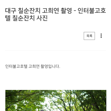
대구 칠순잔치 고희연 촬영 - 인터불고호
텔 칠순잔치 사진
게시판 리스트 옵션
목록
인터불고호텔 고희연 촬영입니다.