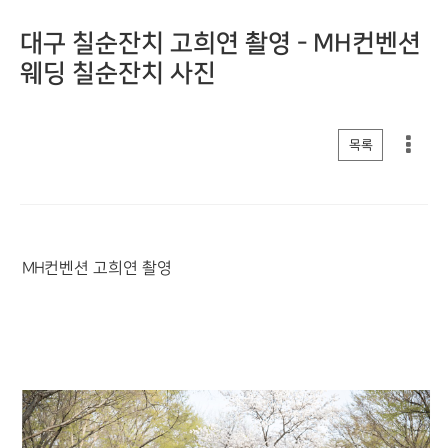
대구 칠순잔치 고희연 촬영 - MH컨벤션
웨딩 칠순잔치 사진
게시판 리스트 옵션
목록
MH컨벤션 고희연 촬영