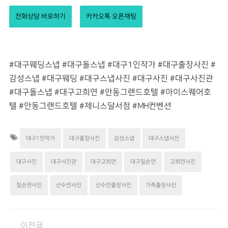
전화상담 바로하기
카카오톡 오픈채팅
#대구웨딩스냅 #대구돌스냅 #대구1인작가 #대구출장사진 #
감성스냅 #대구웨딩 #대구스냅사진 #대구사진 #대구사진관
#대구돌스냅 #대구고희연 #안동그랜드호텔
#아이스퀘어호
텔
#안동그랜드호텔
#제니스달서점
#MH컨벤션
대구1인작가
대구출장사진
감성스냅
대구스냅사진
대구사진
대구사진관
대구고희연
대구칠순연
고희연사진
칠순연사진
산수연사진
산수연출장사진
가족출장사진
이전글