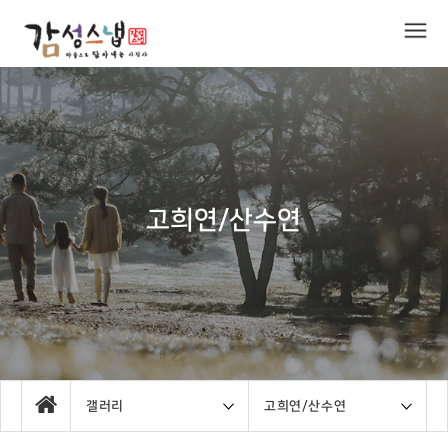
고희연/산수연
갤러리
고희연/산수연