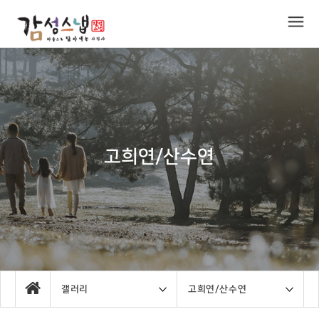
고희연/산수연
갤러리
고희연/산수연